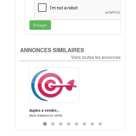
Envoyer
ANNONCES SIMILAIRES
Voirs toutes les annonces
duplex a vendre...
vente 
dans
maisons en vente
dans
m